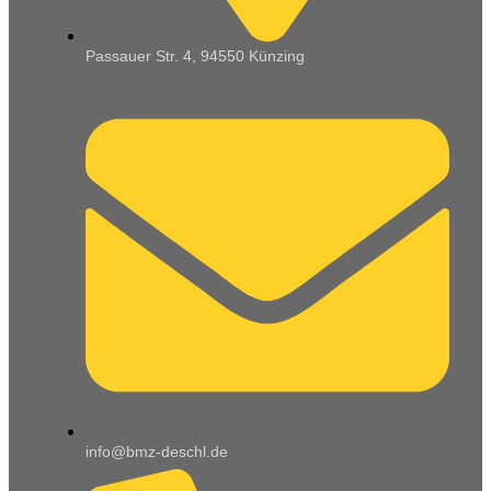
Passauer Str. 4, 94550 Künzing
info@bmz-deschl.de